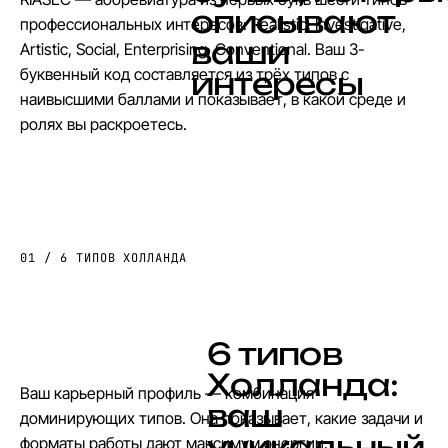
о
п
и
с
ы
в
а
ю
т
профессиональных интересов: Realistic, Investigative,
в
а
ш
и
Artistic, Social, Enterprising, Conventional. Ваш 3-
буквенный код составляется из трёх типов с
и
н
т
е
р
е
с
ы
наивысшими баллами и показывает, в какой среде и
ролях вы раскроетесь.
01 / 6 ТИПОВ ХОЛЛАНДА
6
т
и
п
о
в
Х
о
л
л
а
н
д
а
:
Ваш карьерный профиль — комбинация
в
а
ш
доминирующих типов. Она показывает, какие задачи и
у
н
и
к
а
л
ь
н
ы
й
форматы работы дают максимум энергии.