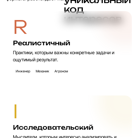
к
о
д
и
н
т
е
р
е
с
о
в
R
Реалистичный
Практики, которым важны конкретные задачи и
ощутимый результат.
Инженер
Механик
Агроном
I
Исследовательский
Мыслители, которым интересно анализировать и