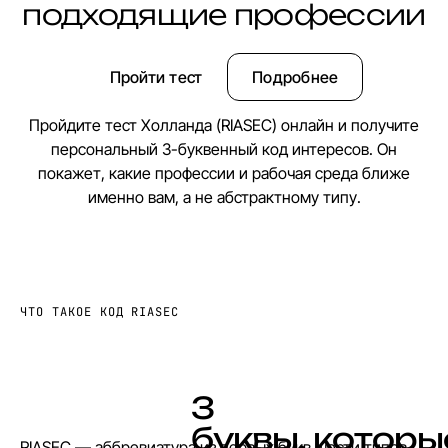
подходящие профессии
Пройти тест
Подробнее
Пройдите тест Холланда (RIASEC) онлайн и получите
персональный 3-буквенный код интересов. Он
покажет, какие профессии и рабочая среда ближе
именно вам, а не абстрактному типу.
ЧТО ТАКОЕ КОД RIASEC
3
б
у
к
в
ы
,
к
о
т
о
р
ы
RIASEC — аббревиатура из первых букв шести типов