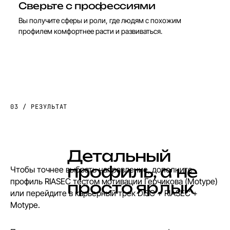
Сверьте с профессиями
Вы получите сферы и роли, где людям с похожим
профилем комфортнее расти и развиваться.
03 / РЕЗУЛЬТАТ
Д
е
т
а
л
ь
н
ы
й
п
р
о
ф
и
л
ь
,
а
н
е
Чтобы точнее выбрать направление, дополните
профиль RIASEC
тестом мотивации Герчикова (Motype)
п
р
о
с
т
о
я
р
л
ы
к
или перейдите в
карьерный трек DISC + RIASEC +
Motype
.