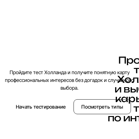
П
р
Пройдите тест Холланда и получите понятную карту
Х
о
л
профессиональных интересов без догадок и случайного
и
в
ы
выбора.
к
а
р
т
Начать тестирование
Посмотреть типы
п
о
и
н