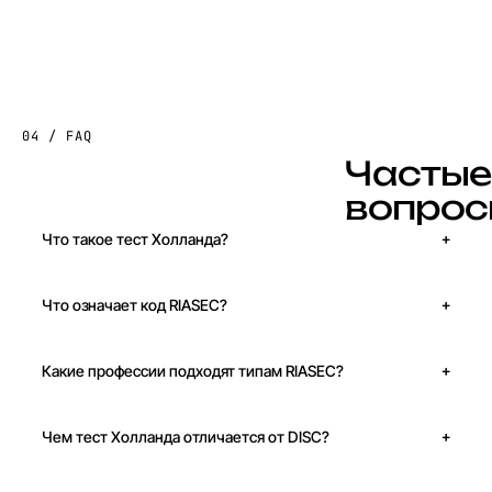
04 / FAQ
Ч
а
с
т
ы
е
в
о
п
р
о
с
Что такое тест Холланда?
Что означает код RIASEC?
Какие профессии подходят типам RIASEC?
Чем тест Холланда отличается от DISC?