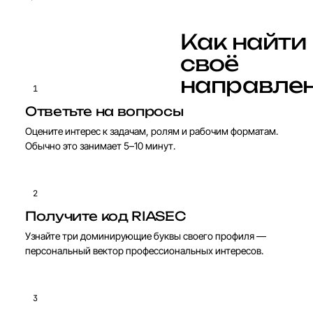
К
а
к
н
а
й
т
и
с
в
о
ё
н
а
п
р
а
в
л
е
1
Ответьте на вопросы
Оцените интерес к задачам, ролям и рабочим форматам.
Обычно это занимает 5–10 минут.
2
Получите код RIASEC
Узнайте три доминирующие буквы своего профиля —
персональный вектор профессиональных интересов.
3